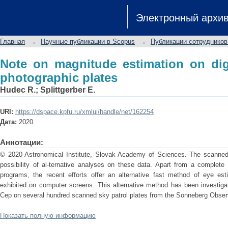
Note on magnitude estimation on digit
Электронный архи
Главная
→
Научные публикации в Scopus
→
Публикации сотрудников
Note on magnitude estimation on dig
photographic plates
Hudec R.
;
Splittgerber E.
URI:
https://dspace.kpfu.ru/xmlui/handle/net/162254
Дата:
2020
Аннотации:
© 2020 Astronomical Institute, Slovak Academy of Sciences. The scanned a
possibility of al-ternative analyses on these data. Apart from a complete
programs, the recent efforts offer an alternative fast method of eye es
exhibited on computer screens. This alternative method has been investiga
Cep on several hundred scanned sky patrol plates from the Sonneberg Observ
Показать полную информацию