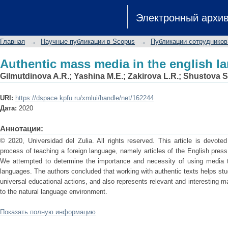
Authentic mass media in the english l
Электронный архи
Главная
→
Научные публикации в Scopus
→
Публикации сотрудников
Authentic mass media in the english l
Gilmutdinova A.R.
;
Yashina M.E.
;
Zakirova L.R.
;
Shustova S
URI:
https://dspace.kpfu.ru/xmlui/handle/net/162244
Дата:
2020
Аннотации:
© 2020, Universidad del Zulia. All rights reserved. This article is devote
process of teaching a foreign language, namely articles of the English press
We attempted to determine the importance and necessity of using media tex
languages. The authors concluded that working with authentic texts helps stud
universal educational actions, and also represents relevant and interesting ma
to the natural language environment.
Показать полную информацию