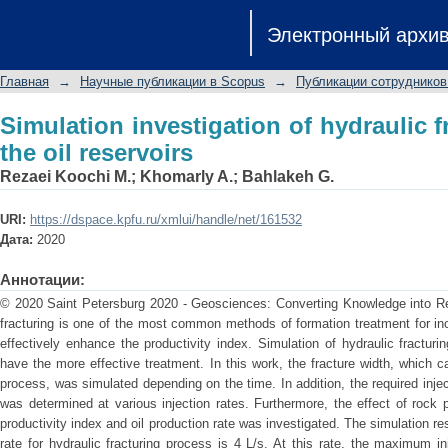
Simulation investigation of hydraulic fr
Электронный архи
Главная
→
Научные публикации в Scopus
→
Публикации сотрудников
Simulation investigation of hydraulic f
the oil reservoirs
Rezaei Koochi M.
;
Khomarly A.
;
Bahlakeh G.
URI:
https://dspace.kpfu.ru/xmlui/handle/net/161532
Дата:
2020
Аннотации:
© 2020 Saint Petersburg 2020 - Geosciences: Converting Knowledge into Res
fracturing is one of the most common methods of formation treatment for in
effectively enhance the productivity index. Simulation of hydraulic fracturi
have the more effective treatment. In this work, the fracture width, which c
process, was simulated depending on the time. In addition, the required inje
was determined at various injection rates. Furthermore, the effect of rock
productivity index and oil production rate was investigated. The simulation r
rate for hydraulic fracturing process is 4 L/s. At this rate, the maximum 