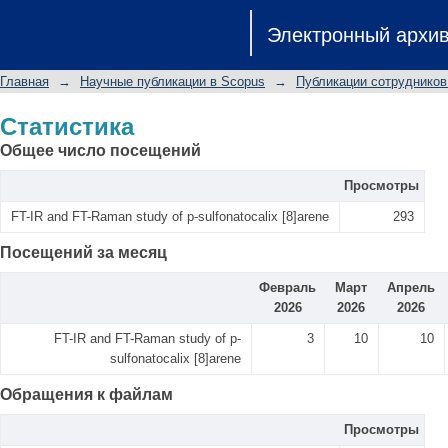
Статистика
Электронный архи
Главная
→
Научные публикации в Scopus
→
Публикации сотрудников
Статистика
Общее число посещений
Просмотры
FT-IR and FT-Raman study of p-sulfonatocalix [8]arene
293
Посещений за месяц
Февраль
Март
Апрель
2026
2026
2026
FT-IR and FT-Raman study of p-
3
10
10
sulfonatocalix [8]arene
Обращения к файлам
Просмотры