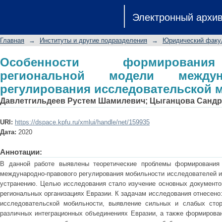
Особенности формирования е
Электронный архи
международно-правового регулиров
Главная
→
Институты и другие подразделения
→
Юридический факу
Особенности формировани
региональной модели междуна
регулирования исследовательской 
Давлетгильдеев Рустем Шамилевич
;
Цыганцова Сандр
URI:
https://dspace.kpfu.ru/xmlui/handle/net/159935
Дата:
2020
Аннотации:
В данной работе выявлены теоретические проблемы формирования 
международно-правового регулирования мобильности исследователей и
устранению. Целью исследования стало изучение основных документо
региональных организациях Евразии. К задачам исследования отнесен
исследовательской мобильности, выявление сильных и слабых стор
различных интеграционных объединениях Евразии, а также формирован