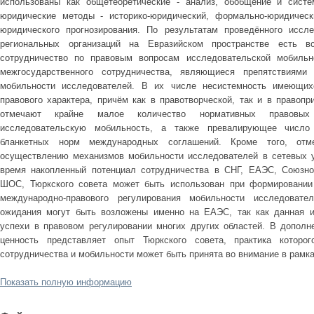
использованы как общетеоретические - анализ, обобщение и систе
юридические методы - историко-юридический, формально-юридическ
юридического прогнозирования. По результатам проведённого иссл
региональных организаций на Евразийском пространстве есть 
сотрудничество по правовым вопросам исследовательской мобильн
межгосударственного сотрудничества, являющиеся препятствиями
мобильности исследователей. В их числе несистемность имеющих
правового характера, причём как в правотворческой, так и в правоп
отмечают крайне малое количество нормативных правовых 
исследовательскую мобильность, а также превалирующее число 
бланкетных норм международных соглашений. Кроме того, отм
осуществлению механизмов мобильности исследователей в сетевых 
время накопленный потенциал сотрудничества в СНГ, ЕАЭС, Союзно
ШОС, Тюркского совета может быть использован при формировании
международно-правового регулирования мобильности исследоват
ожидания могут быть возложены именно на ЕАЭС, так как данная и
успехи в правовом регулировании многих других областей. В дополне
ценность представляет опыт Тюркского совета, практика которо
сотрудничества и мобильности может быть принята во внимание в рамк
Показать полную информацию