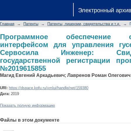
Программное обеспечение с граф
Электронный архи
гусеничным роботом Сервосила Инж
регистрации программы для ЭВМ №2
Главная
→
Патенты
→
Патенты, лицензии, свидетельства и т.д.
→
Программное обеспечение 
интерфейсом для управления гу
Сервосила Инженер: Сви
государственной регистрации п
№2019615855
Магид Евгений Аркадьевич
;
Лавренов Роман Олегович
URI:
https://dspace.kpfu.ru/xmlui/handle/net/159380
Дата:
2019
Показать полную информацию
Файлы в этом документе