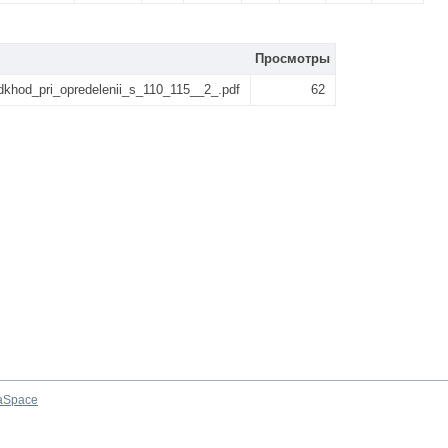
Просмотры
hod_pri_opredelenii_s_110_115__2_.pdf
62
aSpace