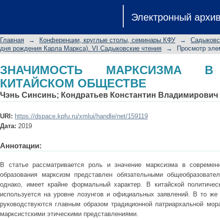
ЗНАЧИМОСТЬ МАРКСИЗМА В СОВР
Электронный архи
Главная
→
Конференции, круглые столы, семинары КФУ
→
Садыковс
дня рождения Карла Маркса). VI Садыковские чтения
→
Просмотр эле
ЗНАЧИМОСТЬ МАРКСИЗМА В
КИТАЙСКОМ ОБЩЕСТВЕ
Чэнь Синсинь
;
Кондратьев Константин Владимирович
URI:
https://dspace.kpfu.ru/xmlui/handle/net/159119
Дата:
2019
Аннотации:
В статье рассматривается роль и значение марксизма в современ
образования марксизм представлен обязательными общеобразовател
однако, имеет крайне формальный характер. В китайской политичес
используется на уровне лозунгов и официальных заявлений. В то же
руководствуются главным образом традиционной патриархальной мор
марксистскими этическими представлениями.