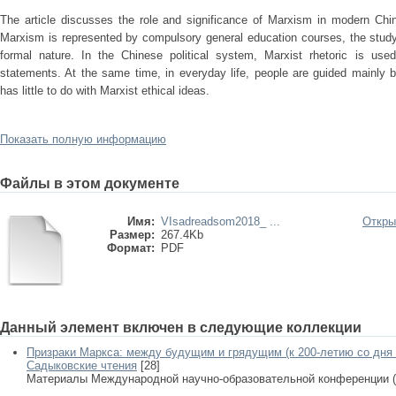
The article discusses the role and significance of Marxism in modern Chine
Marxism is represented by compulsory general education courses, the study
formal nature. In the Chinese political system, Marxist rhetoric is used
statements. At the same time, in everyday life, people are guided mainly by 
has little to do with Marxist ethical ideas.
Показать полную информацию
Файлы в этом документе
Имя:
VIsadreadsom2018_ ...
Откры
Размер:
267.4Kb
Формат:
PDF
Данный элемент включен в следующие коллекции
Призраки Маркса: между будущим и грядущим (к 200-летию со дня 
Садыковские чтения
[28]
Материалы Международной научно-образовательной конференции (Ка