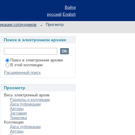
rics Nb 1- x Ti x FeSb
Войти
русский
English
икации сотрудников
→
Просмотр
Поиск в электронном архиве
Поиск в электронном архиве
В этой коллекции
Расширенный поиск
Просмотр
Весь электронный архив
Разделы и коллекции
Дата публикации
Авторы
Заглавия
Тематика
Коллекция
Дата публикации
Авторы