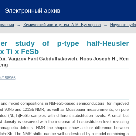
dy of p-type half-Heusler thermoelect
Электронный архив
деления
→
Химический институт им. А.М. Бутлерова
→
Научные публ
 study of p-type half-Heusler
 x Ti x FeSb
Rui
;
Vagizov Farit Gabdulhakovich
;
Ross Joseph H.
;
Ren
feng
et/158965
cts and mixed compositions in NbFeSb-based semiconductors, for improved
ormed 93Nb and 121Sb NMR, as well as Mössbauer measurements, on pure
ted (Nb,Ti)FeSb samples with different substitution levels. A small but
 density is observed with the increase of Ti substitution level revealing
aramagnetic defects. NMR line shapes show a clear difference between
in NbFeSb. The NMR shifts can be well understood by a model combining a