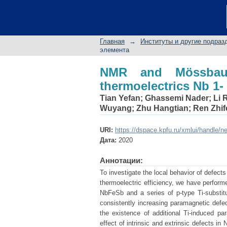
NMR and Mössbauer stu
Главная
→
Институты и другие подраз
элемента
NMR and Mössbauer
thermoelectrics Nb 1-
Tian Yefan
;
Ghassemi Nader
;
Li 
Wuyang
;
Zhu Hangtian
;
Ren Zhi
URI:
https://dspace.kpfu.ru/xmlui/handle/n
Дата:
2020
Аннотации:
To investigate the local behavior of defe
thermoelectric efficiency, we have perf
NbFeSb and a series of p-type Ti-substitu
consistently increasing paramagnetic defect
the existence of additional Ti-induced p
effect of intrinsic and extrinsic defects 