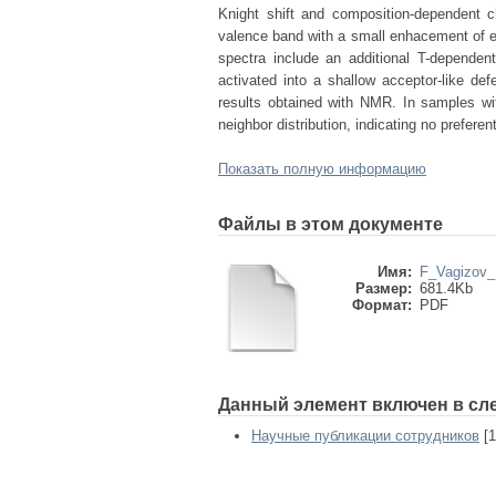
Knight shift and composition-dependent ch
valence band with a small enhacement of 
spectra include an additional T-dependen
activated into a shallow acceptor-like def
results obtained with NMR. In samples wi
neighbor distribution, indicating no preferent
Показать полную информацию
Файлы в этом документе
Имя:
F_Vagizov_
Размер:
681.4Kb
Формат:
PDF
Данный элемент включен в сл
Научные публикации сотрудников
[1