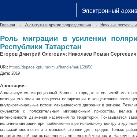
Роль миграции в усилении поляриза
Электронный архи
Главная
→
Институты и другие подразделения
→
Научные ресурсы и
Роль миграции в усилении поляри
Республики Татарстан
Егоров Дмитрий Олегович
;
Николаев Роман Сергеевич
URI:
https://dspace.kpfu.ru/xmlui/handle/net/158950
Дата:
2019
Аннотации:
Анализируется миграционный баланс в городах и сельской местност
позиции его роли на процессы поляризации и концентрации размеще
внутрирегиональные потоки механического движения в регионе. Результ
субъектов с положительным миграционным приростом, велика н
интенсивности движения населения по территории. Показывается зави
величины миграций при приближении к региональному центру и крупны
сельской местности и в меньшей степени для городов. Только район
положительный приток населения для сельской местности. Наряду с эт