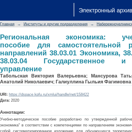
Региональная экономика: у
Электронный архи
самостоятельной работы студентов н
Менеджмент, 38.03.04 Государствен
Главная
→
Институты и другие подразделения
→
Набережночелнинск
Региональная экономика: учеб
пособие для самостоятельной р
направлений 38.03.01 Экономика, 38
38.03.04 Государственное и
управление
Табольская Виктория Валерьевна
;
Мансурова Тать
Анатолий Николаевич
;
Галиуллина Гыльия Фагимовна
URI:
https://dspace.kpfu.ru/xmlui/handle/net/158422
Дата:
2020
Аннотации:
Учебно-методическое пособие разработано по утвержденной рабоч
экономика" в соответствии с компетенциями по направлениям экономи
собой систематизированное изложение для обучающихся теоретичес