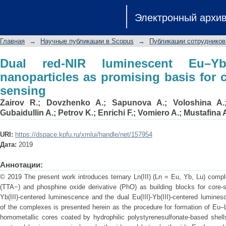
Dual red-NIR luminescent Eu–Yb het
Электронный архи
basis for cellular imaging and sensing
Главная
→
Научные публикации в Scopus
→
Публикации сотрудников
Dual red-NIR luminescent Eu–Yb 
nanoparticles as promising basis for 
sensing
Zairov R.
;
Dovzhenko A.
;
Sapunova A.
;
Voloshina A.
Gubaidullin A.
;
Petrov K.
;
Enrichi F.
;
Vomiero A.
;
Mustafina 
URI:
https://dspace.kpfu.ru/xmlui/handle/net/157954
Дата:
2019
Аннотации:
© 2019 The present work introduces ternary Ln(III) (Ln = Eu, Yb, Lu) comple
(TTA−) and phosphine oxide derivative (PhO) as building blocks for core-sh
Yb(III)-centered luminescence and the dual Eu(III)-Yb(III)-centered lumine
of the complexes is presented herein as the procedure for formation of Eu
homometallic cores coated by hydrophilic polystyrenesulfonate-based shell