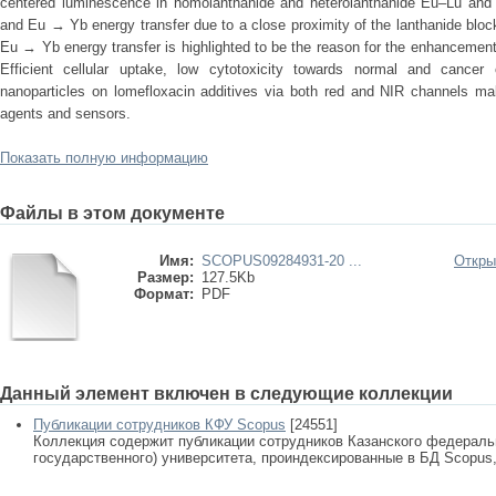
centered luminescence in homolanthanide and heterolanthanide Eu–Lu an
and Eu → Yb energy transfer due to a close proximity of the lanthanide block
Eu → Yb energy transfer is highlighted to be the reason for the enhancemen
Efficient cellular uptake, low cytotoxicity towards normal and cancer
nanoparticles on lomefloxacin additives via both red and NIR channels ma
agents and sensors.
Показать полную информацию
Файлы в этом документе
Имя:
SCOPUS09284931-20 ...
Откры
Размер:
127.5Kb
Формат:
PDF
Данный элемент включен в следующие коллекции
Публикации сотрудников КФУ Scopus
[24551]
Коллекция содержит публикации сотрудников Казанского федеральн
государственного) университета, проиндексированные в БД Scopus, 