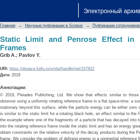
Static Limit and Penrose Effect in Rot
Электронный архи
Главная
→
Научные публикации в Scopus
→
Публикации сотрудников
Static Limit and Penrose Effect in 
Frames
Grib A.
;
Pavlov Y.
URI:
https://dspace.kpfu.ru/xmlui/handle/net/157922
Дата:
2019
Аннотации:
© 2019, Pleiades Publishing, Ltd. We show that effects similar to those f
observer using a uniformly rotating reference frame in a flat space-time: a 
stationary beyond this surface, while the particle energy can be either zero
is similar to the static limit for a rotating black hole, an effect similar to t
the example where one of the fragments of a particle that has decayed into two
into the rotating reference frame inside the static limit and has an energy grea
obtain constraints on the relative velocity of the decay products during the P
frame. We consider the problem of defining energy in a noninertial reference f