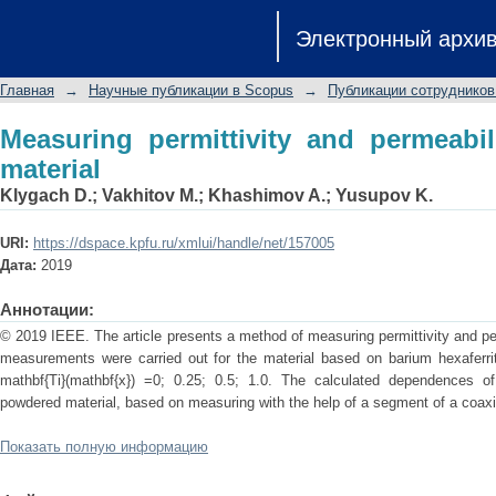
Measuring permittivity and permeabilit
Электронный архи
Главная
→
Научные публикации в Scopus
→
Публикации сотрудников
Measuring permittivity and permeabi
material
Klygach D.
;
Vakhitov M.
;
Khashimov A.
;
Yusupov K.
URI:
https://dspace.kpfu.ru/xmlui/handle/net/157005
Дата:
2019
Аннотации:
© 2019 IEEE. The article presents a method of measuring permittivity and pe
measurements were carried out for the material based on barium hexaferrit
mathbf{Ti}(mathbf{x}) =0; 0.25; 0.5; 1.0. The calculated dependences of 
powdered material, based on measuring with the help of a segment of a coaxia
Показать полную информацию