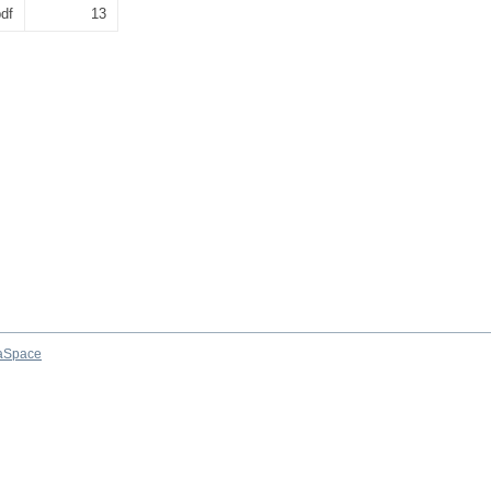
df
13
aSpace