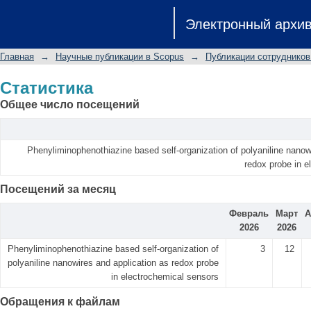
Статистика
Электронный архи
Главная
→
Научные публикации в Scopus
→
Публикации сотрудников
Статистика
Общее число посещений
Phenyliminophenothiazine based self-organization of polyaniline nanow
redox probe in e
Посещений за месяц
Февраль
Март
А
2026
2026
Phenyliminophenothiazine based self-organization of
3
12
polyaniline nanowires and application as redox probe
in electrochemical sensors
Обращения к файлам