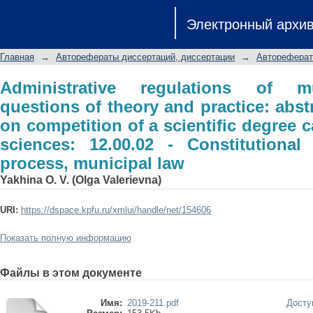
Administrative regulations of municipal
Электронный архи
abstract the dissertation on compet
juridical sciences: 12.00.02 - Constitu
Главная
→
Авторефераты диссертаций, диссертации
→
Автореферат
law
Administrative regulations of mu
questions of theory and practice: abstr
on competition of a scientific degree c
sciences: 12.00.02 - Constitutional 
process, municipal law
Yakhina O. V. (Olga Valerievna)
URI:
https://dspace.kpfu.ru/xmlui/handle/net/154606
Показать полную информацию
Файлы в этом документе
Имя:
2019-211.pdf
Досту