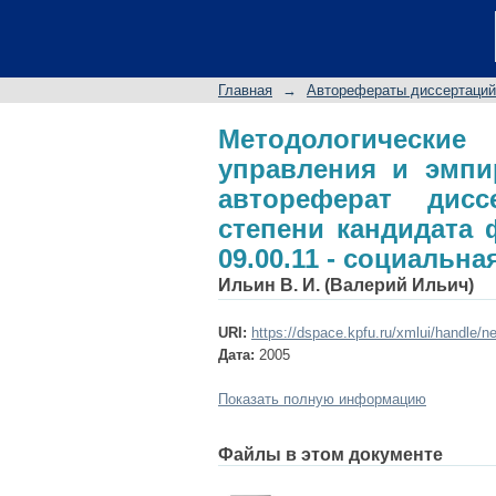
Методологические 
приемы их реализа
степени кандидата 
Главная
→
Авторефераты диссертаций
философия
Методологически
управления и эмпи
автореферат дис
степени кандидата 
09.00.11 - социальн
Ильин В. И. (Валерий Ильич)
URI:
https://dspace.kpfu.ru/xmlui/handle/n
Дата:
2005
Показать полную информацию
Файлы в этом документе