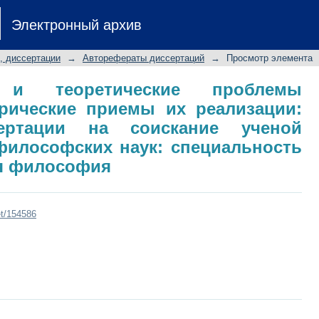
и теоретические проблемы управле
Электронный архив
ции: автореферат диссертации н
философских наук: специальность 09
, диссертации
→
Авторефераты диссертаций
→
Просмотр элемента
е и теоретические проблемы
рические приемы их реализации:
сертации на соискание ученой
философских наук: специальность
ая философия
et/154586