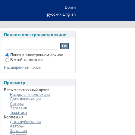
ния и эмпирические
Войти
а соискание ученой
русский
English
.00.11 - социальная
Поиск в электронном архиве
Поиск в электронном архиве
В этой коллекции
Расширенный поиск
Просмотр
Весь электронный архив
Разделы и коллекции
Дата публикации
Авторы
Заглавия
Тематика
Коллекция
Дата публикации
Авторы
Заглавия