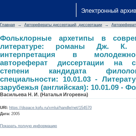
Фольклорные архетипы в современн
Электронный архи
Роулинг и их интерпретация в м
диссертации на соискание ученой с
Главная
→
Авторефераты диссертаций, диссертации
→
Автореферат
специальности: 10.01.03 - Литерату
10.01.09 - Фольклористика
Фольклорные архетипы в совре
литературе: романы Дж. К.
интерпретация в молодежно
автореферат диссертации на с
степени кандидата филолог
специальности: 10.01.03 - Литерат
зарубежья (английская): 10.01.09 - 
Васильева Н. И. (Наталья Игоревна)
URI:
https://dspace.kpfu.ru/xmlui/handle/net/154570
Дата:
2005
Показать полную информацию