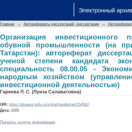
Организация инвестиционного про
Электронный архи
(на примере Республики Татарстан)
ученой степени кандидата экономи
Главная
→
Авторефераты диссертаций, диссертации
→
Автореферат
Экономика и управление народным 
инвестиционной деятельностью)
Организация инвестиционного п
обувной промышленности (на пр
Татарстан): автореферат диссерт
ученой степени кандидата экон
специальность 08.00.05 - Эконом
народным хозяйством (управлен
инвестиционной деятельностью)
Гареева Л. С. (Луиза Салаватовна)
URI:
https://dspace.kpfu.ru/xmlui/handle/net/154562
Дата:
2005
Показать полную информацию