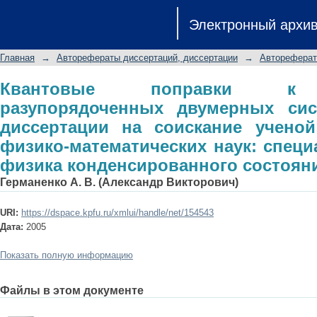
Квантовые поправки к проводимост
Электронный архи
автореферат диссертации на соис
математических наук: специальност
Главная
→
Авторефераты диссертаций, диссертации
→
Автореферат
состояния
Квантовые поправки к 
разупорядоченных двумерных сис
диссертации на соискание ученой
физико-математических наук: специа
физика конденсированного состоян
Германенко А. В. (Александр Викторович)
URI:
https://dspace.kpfu.ru/xmlui/handle/net/154543
Дата:
2005
Показать полную информацию
Файлы в этом документе