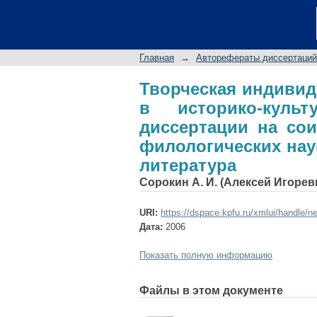
Творческая индив
культурном контек
степени кандидата 
Главная
→
Авторефераты диссертаций
литература
Творческая индивиду
в историко-культ
диссертации на сои
филологических наук
литература
Сорокин А. И. (Алексей Игорев
URI:
https://dspace.kpfu.ru/xmlui/handle/n
Дата:
2006
Показать полную информацию
Файлы в этом документе