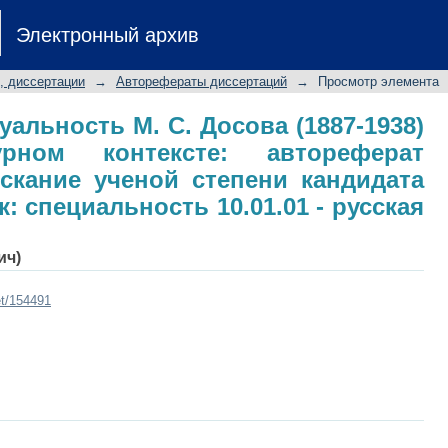
идуальность М. С. Досова (1887-
Электронный архив
сте: автореферат диссертации н
филологических наук: специальность
, диссертации
→
Авторефераты диссертаций
→
Просмотр элемента
альность М. С. Досова (1887-1938)
урном контексте: автореферат
скание ученой степени кандидата
: специальность 10.01.01 - русская
ич)
et/154491