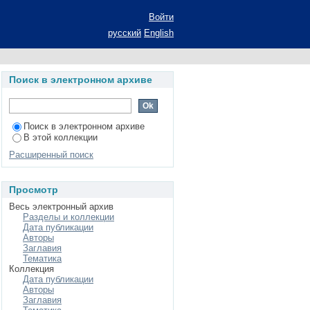
1938) в историко-
Войти
а соискание ученой
русский
English
 10.01.01 - русская
Поиск в электронном архиве
Поиск в электронном архиве
В этой коллекции
Расширенный поиск
Просмотр
Весь электронный архив
Разделы и коллекции
Дата публикации
Авторы
Заглавия
Тематика
Коллекция
Дата публикации
Авторы
Заглавия