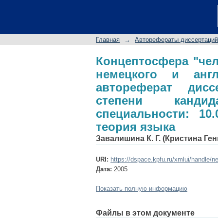
Концептосфера "ч
английского песенн
ученой степени кан
Главная
→
Авторефераты диссертаций
русский язык: 10.02.
Концептосфера "чел
немецкого и англ
автореферат дис
степени кандид
специальности: 10.
теория языка
Завалишина К. Г. (Кристина Ге
URI:
https://dspace.kpfu.ru/xmlui/handle/n
Дата:
2005
Показать полную информацию
Файлы в этом документе