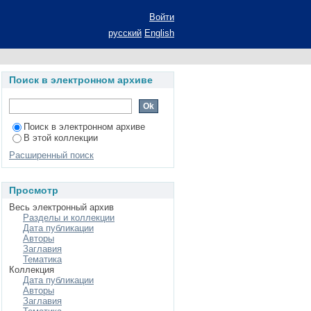
кого, немецкого и
Войти
ртации на соискание
русский
English
льности: 10.02.01 -
Поиск в электронном архиве
Поиск в электронном архиве
В этой коллекции
Расширенный поиск
Просмотр
Весь электронный архив
Разделы и коллекции
Дата публикации
Авторы
Заглавия
Тематика
Коллекция
Дата публикации
Авторы
Заглавия