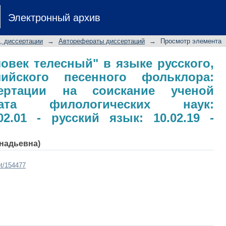
еловек телесный" в языке русс
Электронный архив
ого фольклора: автореферат диссе
дидата филологических наук: специа
, диссертации
→
Авторефераты диссертаций
→
Просмотр элемента
19 - теория языка
овек телесный" в языке русского,
ийского песенного фольклора:
сертации на соискание ученой
ата филологических наук:
02.01 - русский язык: 10.02.19 -
ннадьевна)
et/154477