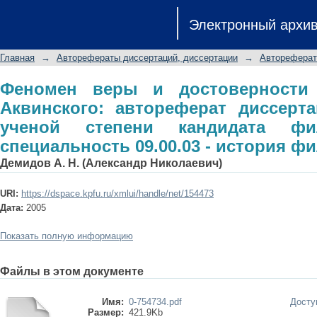
Феномен веры и достоверности в 
Электронный архи
диссертации на соискание ученой
специальность 09.00.03 - история 
Главная
→
Авторефераты диссертаций, диссертации
→
Автореферат
Феномен веры и достоверност
Аквинского: автореферат диссерт
ученой степени кандидата фи
специальность 09.00.03 - история 
Демидов А. Н. (Александр Николаевич)
URI:
https://dspace.kpfu.ru/xmlui/handle/net/154473
Дата:
2005
Показать полную информацию
Файлы в этом документе
Имя:
0-754734.pdf
Досту
Размер:
421.9Kb