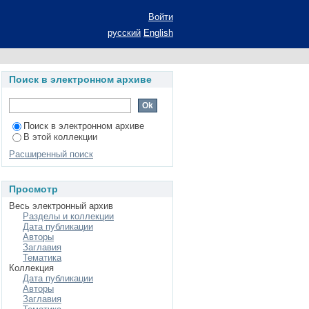
ания региональных
Войти
дыгея): автореферат
русский
English
экономических наук:
родным хозяйством:
Поиск в электронном архиве
Поиск в электронном архиве
В этой коллекции
Расширенный поиск
Просмотр
Весь электронный архив
Разделы и коллекции
Дата публикации
Авторы
Заглавия
Тематика
Коллекция
Дата публикации
Авторы
Заглавия