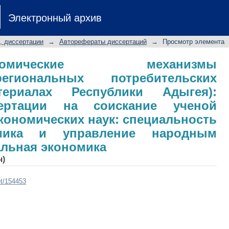
ономические механизмы формиров
Электронный архив
нков: (на материалах Республики А
скание ученой степени кандидата 
, диссертации
→
Авторефераты диссертаций
→
Просмотр элемента
00.05 - Экономика и управление на
мика
-экономические механизмы
гиональных потребительских
ериалах Республики Адыгея):
сертации на соискание ученой
экономических наук: специальность
омика и управление народным
альная экономика
ч)
et/154453