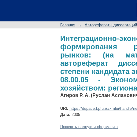
Интеграционно-эк
потребительских ры
диссертации на сои
Главная
→
Авторефераты диссертаций
специальность 08.
региональная эконо
Интеграционно
формирования ре
рынков: (на мат
автореферат дис
степени кандидата 
08.00.05 - Экон
хозяйством: регион
Агиров Р. А. (Руслан Асланови
URI:
https://dspace.kpfu.ru/xmlui/handle/n
Дата:
2005
Показать полную информацию