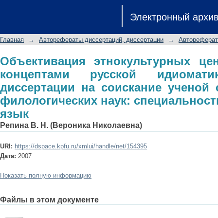
Объективация этнокультурных це
Электронный архи
идиоматики: автореферат диссе
кандидата филологических наук: спе
Главная
→
Авторефераты диссертаций, диссертации
→
Автореферат
Объективация этнокультурных це
концептами русской идиомати
диссертации на соискание ученой 
филологических наук: специальность 
язык
Репина В. Н. (Вероника Николаевна)
URI:
https://dspace.kpfu.ru/xmlui/handle/net/154395
Дата:
2007
Показать полную информацию
Файлы в этом документе