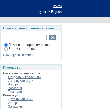
зации в условиях
Войти
ание ученой степени
русский
English
00.08 - социология
Поиск в электронном архиве
Поиск в электронном архиве
В этой коллекции
Расширенный поиск
Просмотр
Весь электронный архив
Разделы и коллекции
Дата публикации
Авторы
Заглавия
Тематика
Коллекция
Дата публикации
Авторы
Заглавия