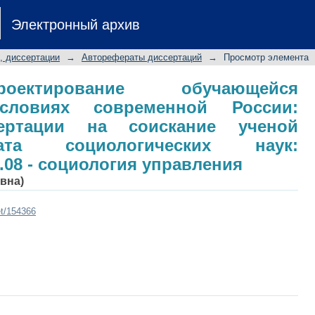
ктирование обучающейся органи
Электронный архив
: автореферат диссертации на соиск
гических наук: специальность 22.
, диссертации
→
Авторефераты диссертаций
→
Просмотр элемента
оектирование обучающейся
словиях современной России:
сертации на соискание ученой
ата социологических наук:
.08 - социология управления
вна)
et/154366