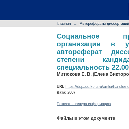
Социальное прое
современной России
кандидата социоло
Главная
→
Авторефераты диссертаций
управления
Социальное пр
организации в у
автореферат дис
степени кандид
специальность 22.00
Митюкова Е. В. (Елена Викторо
URI:
https://dspace.kpfu.ru/xmlui/handle/n
Дата:
2007
Показать полную информацию
Файлы в этом документе