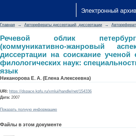
Речевой облик петербургского рын
Электронный архи
автореферат диссертации на с
филологических наук: специальность 
Главная
→
Авторефераты диссертаций, диссертации
→
Автореферат
Речевой облик петербург
(коммуникативно-жанровый аспе
диссертации на соискание ученой 
филологических наук: специальность 
язык
Никанорова Е. А. (Елена Алексеевна)
URI:
https://dspace.kpfu.ru/xmlui/handle/net/154336
Дата:
2007
Показать полную информацию
Файлы в этом документе