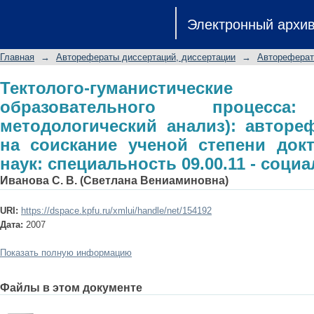
Тектолого-гуманистические осн
Электронный архи
(философско-методологический а
соискание ученой степени докто
Главная
→
Авторефераты диссертаций, диссертации
→
Автореферат
09.00.11 - социальная философия
Тектолого-гуманистическ
образовательного процесса
методологический анализ): авторе
на соискание ученой степени док
наук: специальность 09.00.11 - соц
Иванова С. В. (Светлана Вениаминовна)
URI:
https://dspace.kpfu.ru/xmlui/handle/net/154192
Дата:
2007
Показать полную информацию
Файлы в этом документе