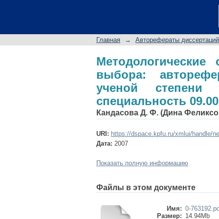
Методологические 
диссертации на со
специальность 09.0
Главная
→
Авторефераты диссертаций
Методологические 
выбора: авторефе
ученой степени 
специальность 09.0
Кандасова Д. Ф. (Дина Феликсо
URI:
https://dspace.kpfu.ru/xmlui/handle/n
Дата:
2007
Показать полную информацию
Файлы в этом документе
Имя:
0-763192.pd
Размер:
14.94Mb