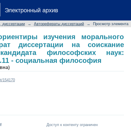
ориентиры изучения морального в
Электронный архив
искание ученой степени кандидата
0.11 - социальная философия
, диссертации
→
Авторефераты диссертаций
→
Просмотр элемента
ориентиры изучения морального
рат диссертации на соискание
кандидата философских наук:
0.11 - социальная философия
вна)
et/154170
f
Доступ к контенту ограничен