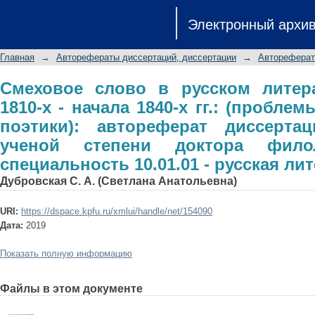
Смеховое слово в русском литератур
Электронный архи
(проблемы теории, истории, по
соискание ученой степени доктор
Главная
→
Авторефераты диссертаций, диссертации
→
Автореферат
10.01.01 - русская литература
Смеховое слово в русском литер
1810-х - начала 1840-х гг.: (пробле
поэтики): автореферат диссерта
ученой степени доктора филол
специальность 10.01.01 - русская ли
Дубровская С. А. (Светлана Анатольевна)
URI:
https://dspace.kpfu.ru/xmlui/handle/net/154090
Дата:
2019
Показать полную информацию
Файлы в этом документе