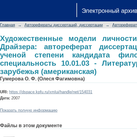
Художественные модели личности в
Электронный архи
диссертации на соискание ученой с
специальность 10.01.03 - Ли
Главная
→
Авторефераты диссертаций, диссертации
→
Автореферат
(американская)
Художественные модели личности
Драйзера: автореферат диссерта
ученой степени кандидата фило
специальность 10.01.03 - Литерат
зарубежья (американская)
Гумерова О. Ф. (Олеся Фагимовна)
URI:
https://dspace.kpfu.ru/xmlui/handle/net/154031
Дата:
2007
Показать полную информацию
Файлы в этом документе