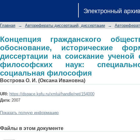
Концепция гражданского общ
Электронный архи
исторические формы: авторефер
степени кандидата философских нау
Главная
→
Авторефераты диссертаций, диссертации
→
Автореферат
философия
Концепция гражданского общест
обоснование, исторические фор
диссертации на соискание ученой 
философских наук: специальн
социальная философия
Вострова О. И. (Оксана Ивановна)
URI:
https://dspace.kpfu.ru/xmlui/handle/net/154000
Дата:
2007
Показать полную информацию
Файлы в этом документе