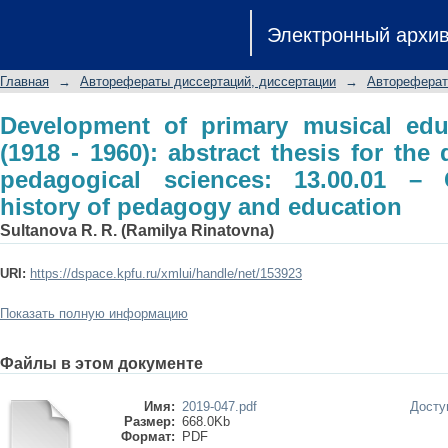
Development of primary musical educa
Электронный архи
thesis for the degree candidate of 
pedagogy, history of pedagogy and ed
Главная
→
Авторефераты диссертаций, диссертации
→
Автореферат
Development of primary musical educ
(1918 - 1960): abstract thesis for the
pedagogical sciences: 13.00.01 – 
history of pedagogy and education
Sultanova R. R. (Ramilya Rinatovna)
URI:
https://dspace.kpfu.ru/xmlui/handle/net/153923
Показать полную информацию
Файлы в этом документе
Имя:
2019-047.pdf
Досту
Размер:
668.0Kb
Формат:
PDF