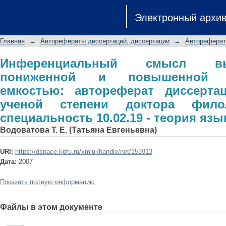
Инференциальный смысл высказ
Электронный архи
информационной емкостью: автореф
степени доктора филологических нау
Главная
→
Авторефераты диссертаций, диссертации
→
Автореферат
Инференциальный смысл в
пониженной и повышенной и
емкостью: автореферат диссерта
ученой степени доктора филол
специальность 10.02.19 - теория язы
Водоватова Т. Е. (Татьяна Евгеньевна)
URI:
https://dspace.kpfu.ru/xmlui/handle/net/153913
Дата:
2007
Показать полную информацию
Файлы в этом документе