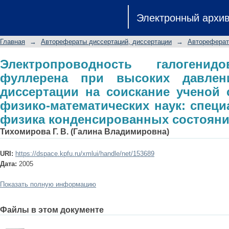
Электропроводность галогенидо
Электронный архи
давлениях: автореферат диссер
кандидата физико-математических 
Главная
→
Авторефераты диссертаций, диссертации
→
Автореферат
конденсированных состояний
Электропроводность галоген
фуллерена при высоких давлени
диссертации на соискание ученой 
физико-математических наук: специа
физика конденсированных состоян
Тихомирова Г. В. (Галина Владимировна)
URI:
https://dspace.kpfu.ru/xmlui/handle/net/153689
Дата:
2005
Показать полную информацию
Файлы в этом документе