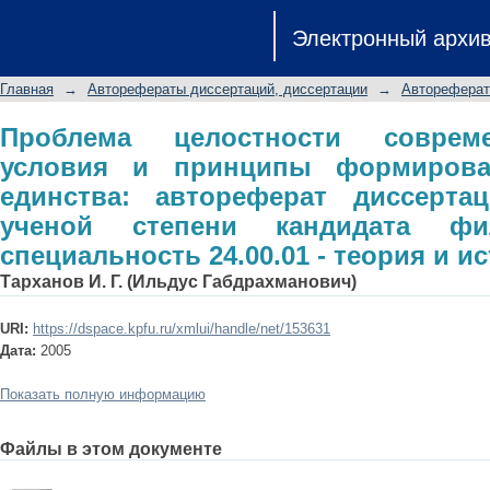
Проблема целостности совреме
Электронный архи
формирования динамичного еди
соискание ученой степени кандид
Главная
→
Авторефераты диссертаций, диссертации
→
Автореферат
24.00.01 - теория и история культуры
Проблема целостности соврем
условия и принципы формирова
единства: автореферат диссерта
ученой степени кандидата фи
специальность 24.00.01 - теория и и
Тарханов И. Г. (Ильдус Габдрахманович)
URI:
https://dspace.kpfu.ru/xmlui/handle/net/153631
Дата:
2005
Показать полную информацию
Файлы в этом документе