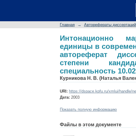
Интонационно марк
русском литературн
степени кандидата 
Главная
→
Авторефераты диссертаций
язык
Интонационно ма
единицы в современ
автореферат дис
степени кандид
специальность 10.02
Курникова Н. В. (Наталья Вале
URI:
https://dspace.kpfu.ru/xmlui/handle/n
Дата:
2003
Показать полную информацию
Файлы в этом документе