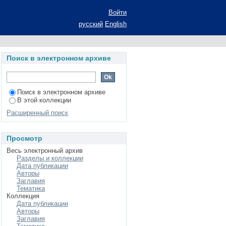
ницы в современном
Войти
на соискание ученой
русский
English
 10.02.01 - русский
Поиск в электронном архиве
Поиск в электронном архиве
В этой коллекции
Расширенный поиск
Просмотр
Весь электронный архив
Разделы и коллекции
Дата публикации
Авторы
Заглавия
Тематика
Коллекция
Дата публикации
Авторы
Заглавия