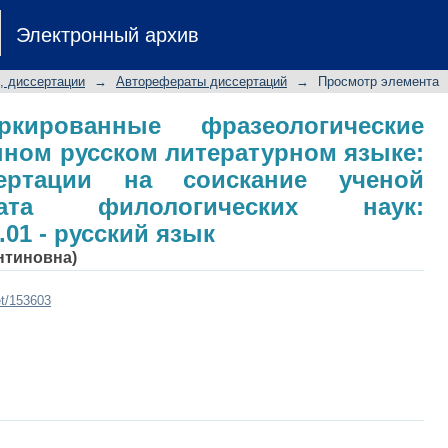
ированные фразеологические еди
Электронный архив
ом языке: автореферат диссертации 
филологических наук: специальность
, диссертации
→
Авторефераты диссертаций
→
Просмотр элемента
ркированные фразеологические
ном русском литературном языке:
сертации на соискание ученой
ата филологических наук:
.01 - русский язык
нтиновна)
et/153603