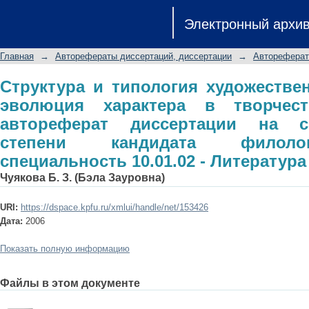
Структура и типология художествен
Электронный архи
творчестве А.К. Евтыха: автореф
степени кандидата филологичес
Главная
→
Авторефераты диссертаций, диссертации
→
Автореферат
Литература народов РФ
Структура и типология художестве
эволюция характера в творчест
автореферат диссертации на с
степени кандидата филолог
специальность 10.01.02 - Литератур
Чуякова Б. З. (Бэла Зауровна)
URI:
https://dspace.kpfu.ru/xmlui/handle/net/153426
Дата:
2006
Показать полную информацию
Файлы в этом документе