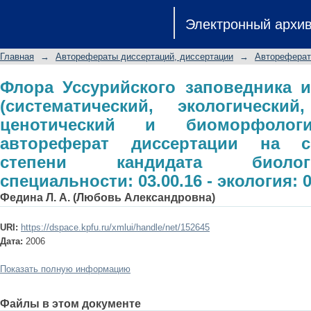
Флора Уссурийского заповедника 
Электронный архи
экологический, географический,
анализ): автореферат диссертации 
Главная
→
Авторефераты диссертаций, диссертации
→
Автореферат
биологических наук: специальности: 0
Флора Уссурийского заповедника и
(систематический, экологический
ценотический и биоморфологи
автореферат диссертации на с
степени кандидата биолог
специальности: 03.00.16 - экология: 0
Федина Л. А. (Любовь Александровна)
URI:
https://dspace.kpfu.ru/xmlui/handle/net/152645
Дата:
2006
Показать полную информацию
Файлы в этом документе