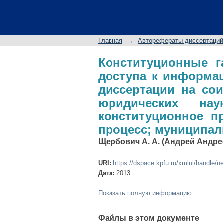
Конституционные га
сети Интернет: ав
кандидата юридиче
Главная
→
Авторефераты диссертаций
право; конституцио
Конституционные г
доступа к информац
диссертации на сои
юридических нау
конституционное п
процесс; муниципал
Щербович А. А. (Андрей Андре
URI:
https://dspace.kpfu.ru/xmlui/handle/n
Дата:
2013
Показать полную информацию
Файлы в этом документе