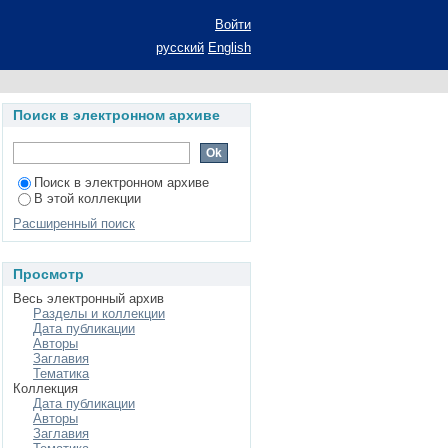
тупа к информации в
Войти
ние ученой степени
русский
English
 - конституционное
ьное право
Поиск в электронном архиве
Поиск в электронном архиве
В этой коллекции
Расширенный поиск
Просмотр
Весь электронный архив
Разделы и коллекции
Дата публикации
Авторы
Заглавия
Тематика
Коллекция
Дата публикации
Авторы
Заглавия