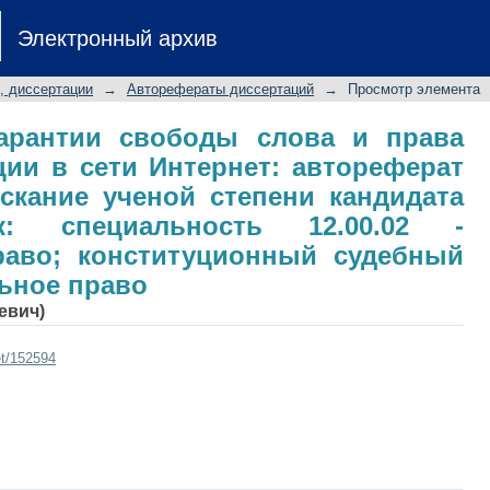
рантии свободы слова и права дос
Электронный архив
тореферат диссертации на соиска
ских наук: специальность 12.00.02
, диссертации
→
Авторефераты диссертаций
→
Просмотр элемента
нный судебный процесс; муниципал
арантии свободы слова и права
ии в сети Интернет: автореферат
скание ученой степени кандидата
к: специальность 12.00.02 -
раво; конституционный судебный
ьное право
евич)
et/152594