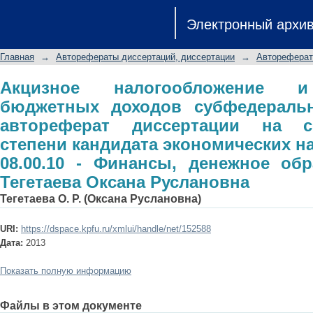
Акцизное налогообложение и
Электронный архи
субфедерального образования: а
ученой степени кандидата экономи
Главная
→
Авторефераты диссертаций, диссертации
→
Автореферат
Финансы, денежное обращение и кре
Акцизное налогообложение 
бюджетных доходов субфедеральн
автореферат диссертации на с
степени кандидата экономических н
08.00.10 - Финансы, денежное об
Тегетаева Оксана Руслановна
Тегетаева О. Р. (Оксана Руслановна)
URI:
https://dspace.kpfu.ru/xmlui/handle/net/152588
Дата:
2013
Показать полную информацию
Файлы в этом документе