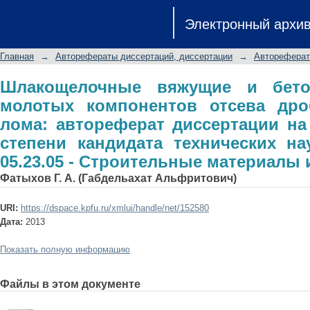
Шлакощелочные вяжущие и бетон
Электронный архи
отсева дробления бетонного лома:
ученой степени кандидата технич
Главная
→
Авторефераты диссертаций, диссертации
→
Автореферат
Строительные материалы и изделия
Шлакощелочные вяжущие и бет
молотых компонентов отсева дро
лома: автореферат диссертации на
степени кандидата технических на
05.23.05 - Строительные материалы 
Фатыхов Г. А. (Габдельахат Альфритович)
URI:
https://dspace.kpfu.ru/xmlui/handle/net/152580
Дата:
2013
Показать полную информацию
Файлы в этом документе