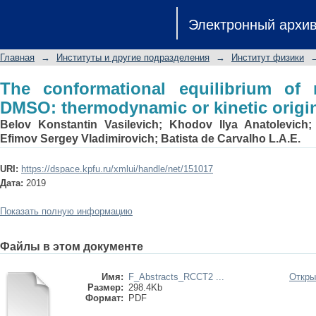
The conformational equilibrium of 
Электронный архи
kinetic origin?
Главная
→
Институты и другие подразделения
→
Институт физики
The conformational equilibrium of
DMSO: thermodynamic or kinetic origi
Belov Konstantin Vasilevich
;
Khodov Ilya Anatolevich
Efimov Sergey Vladimirovich
;
Batista de Carvalho L.A.E.
URI:
https://dspace.kpfu.ru/xmlui/handle/net/151017
Дата:
2019
Показать полную информацию
Файлы в этом документе
Имя:
F_Abstracts_RCCT2 ...
Откры
Размер:
298.4Kb
Формат:
PDF