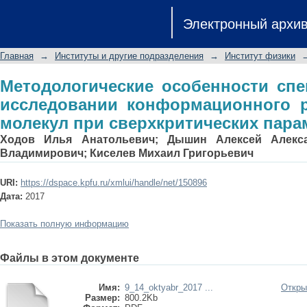
Методологические особенности
Электронный архи
конформационного равновесий м
параметрах состояния
Главная
→
Институты и другие подразделения
→
Институт физики
Методологические особенности сп
исследовании конформационного 
молекул при сверхкритических пара
Ходов Илья Анатольевич
;
Дышин Алексей Алекс
Владимирович
;
Киселев Михаил Григорьевич
URI:
https://dspace.kpfu.ru/xmlui/handle/net/150896
Дата:
2017
Показать полную информацию
Файлы в этом документе
Имя:
9_14_oktyabr_2017 ...
Откры
Размер:
800.2Kb