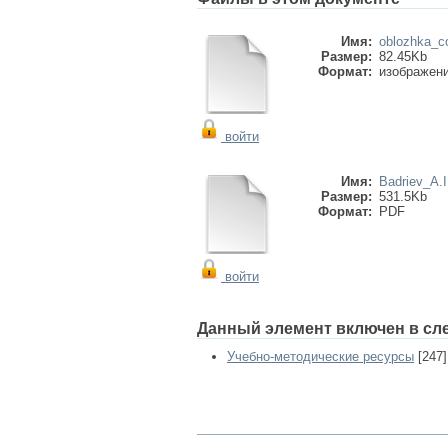
Имя:
oblozhka_co
Размер:
82.45Kb
Формат:
изображен
войти
Имя:
Badriev_A.I
Размер:
531.5Kb
Формат:
PDF
войти
Данный элемент включен в сл
Учебно-методические ресурсы
[247]