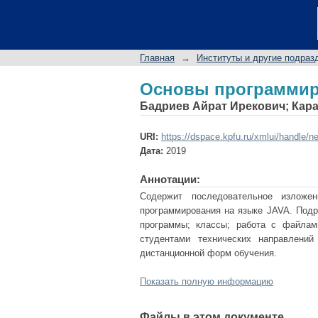
Основы программиро
Главная
→
Институты и другие подраз
Основы программиро
Бадриев Айрат Ирекович
;
Кар
URI:
https://dspace.kpfu.ru/xmlui/handle/n
Дата:
2019
Аннотации:
Содержит последовательное изложе
программирования на языке JAVA. Подр
программы; классы; работа с файлам
студентами технических направлений
дистанционной форм обучения.
Показать полную информацию
Файлы в этом документе