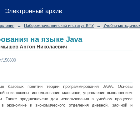
вания на языке Java
Электронный архив
деления
→
Набережночелнинский институт КФУ
→
Учебно-методичес
вания на языке Java
амышев Антон Николаевич
et/150800
ние базовых понятий теории программирования JAVA. Основы
обно изложены: использование массивов; управление выполнением
и. Также предназначено для использования в учебном процессе
 в экономике и экономического отделения дневной, заочной и