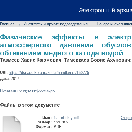
Физические эффекты в электриче
Электронный архи
обусловленные внешним обтеканием
Главная
→
Институты и другие подразделения
→
Набережночелнинск
Физические эффекты в электр
атмосферного давления обусло
обтеканием медного катода водой
Тазмеев Харис Каюмович
;
Тимеркаев Борис Ахунович
URI:
https://dspace.kpfu.ru/xmlui/handle/net/150775
Дата:
2017
Показать полную информацию
Файлы в этом документе
Имя:
fiz._effekty.pdf
Откры
Размер:
484.7Kb
Формат:
PDF