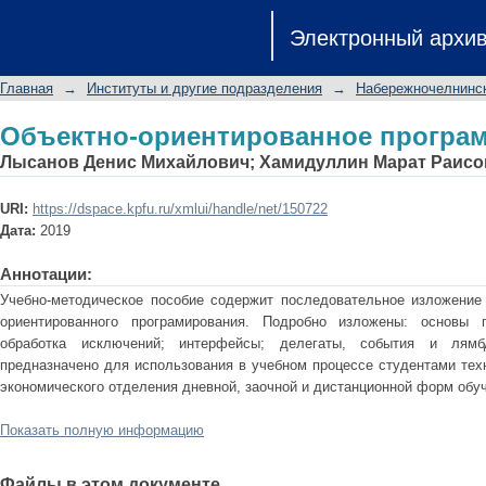
Объектно-ориентированное програ
Электронный архи
Главная
→
Институты и другие подразделения
→
Набережночелнинск
Объектно-ориентированное програ
Лысанов Денис Михайлович
;
Хамидуллин Марат Раисо
URI:
https://dspace.kpfu.ru/xmlui/handle/net/150722
Дата:
2019
Аннотации:
Учебно-методическое пособие содержит последовательное изложение 
ориентированного програмирования. Подробно изложены: основы 
обработка исключений; интерфейсы; делегаты, события и лямбд
предназначено для использования в учебном процессе студентами тех
экономического отделения дневной, заочной и дистанционной форм обу
Показать полную информацию
Файлы в этом документе