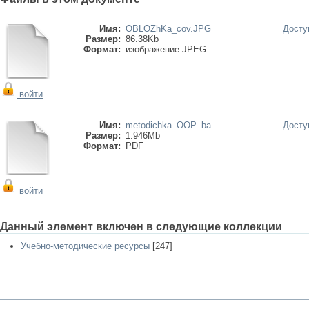
Имя:
OBLOZhKa_cov.JPG
Досту
Размер:
86.38Kb
Формат:
изображение JPEG
войти
Имя:
metodichka_OOP_ba ...
Досту
Размер:
1.946Mb
Формат:
PDF
войти
Данный элемент включен в следующие коллекции
Учебно-методические ресурсы
[247]