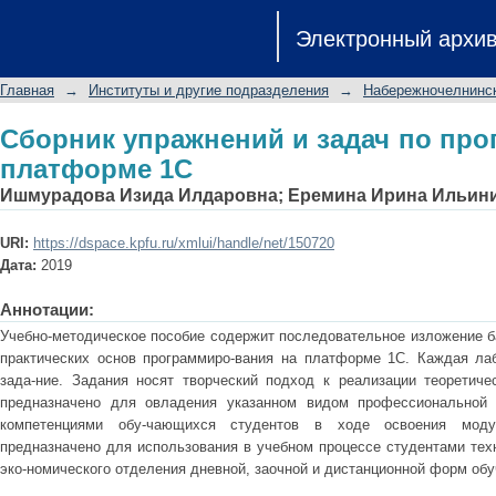
Сборник упражнений и задач по пр
Электронный архи
Главная
→
Институты и другие подразделения
→
Набережночелнинск
Сборник упражнений и задач по пр
платформе 1С
Ишмурадова Изида Илдаровна
;
Еремина Ирина Ильин
URI:
https://dspace.kpfu.ru/xmlui/handle/net/150720
Дата:
2019
Аннотации:
Учебно-методическое пособие содержит последовательное изложение б
практических основ программиро-вания на платформе 1С. Каждая ла
зада-ние. Задания носят творческий подход к реализации теоретиче
предназначено для овладения указанном видом профессиональной 
компетенциями обу-чающихся студентов в ходе освоения модул
предназначено для использования в учебном процессе студентами тех
эко-номического отделения дневной, заочной и дистанционной форм обу