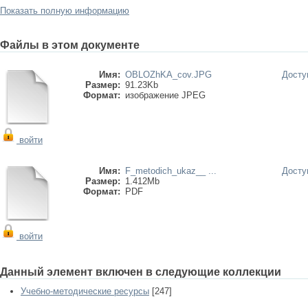
Показать полную информацию
Файлы в этом документе
Имя:
OBLOZhKA_cov.JPG
Досту
Размер:
91.23Kb
Формат:
изображение JPEG
войти
Имя:
F_metodich_ukaz__ ...
Досту
Размер:
1.412Mb
Формат:
PDF
войти
Данный элемент включен в следующие коллекции
Учебно-методические ресурсы
[247]