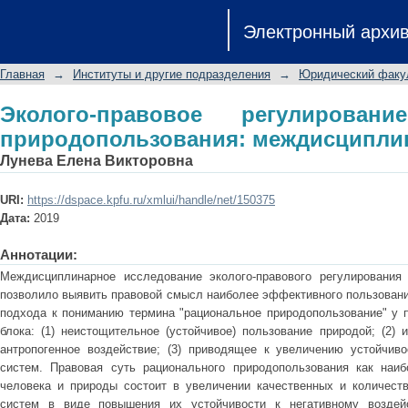
Эколого-правовое регулирование
Электронный архи
междисциплинарный аспект
Главная
→
Институты и другие подразделения
→
Юридический факу
Эколого-правовое регулировани
природопользования: междисципли
Лунева Елена Викторовна
URI:
https://dspace.kpfu.ru/xmlui/handle/net/150375
Дата:
2019
Аннотации:
Междисциплинарное исследование эколого-правового регулирования 
позволило выявить правовой смысл наиболее эффективного пользовани
подхода к пониманию термина "рациональное природопользование" у п
блока: (1) неистощительное (устойчивое) пользование природой; (2)
антропогенное воздействие; (3) приводящее к увеличению устойчивос
систем. Правовая суть рационального природопользования как наиб
человека и природы состоит в увеличении качественных и количеств
систем в виде повышения их устойчивости к негативному воздей